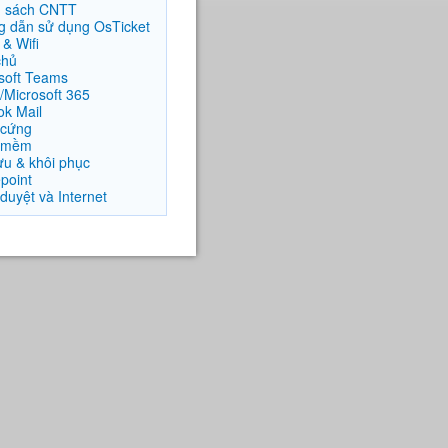
h sách CNTT
 dẫn sử dụng OsTicket
& Wifi
chủ
soft Teams
e/Microsoft 365
ok Mail
 cứng
 mềm
ưu & khôi phục
point
 duyệt và Internet