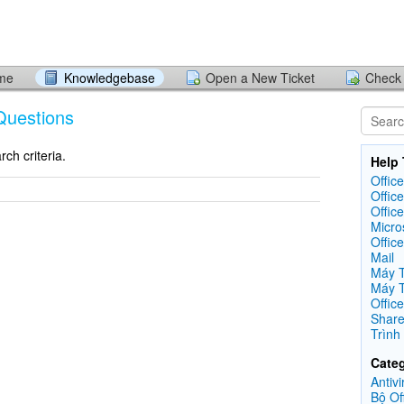
ome
Knowledgebase
Open a New Ticket
Check 
Questions
ch criteria.
Help 
Offic
Office
Office
Micro
Offic
Mail
Máy T
Máy 
Office
Share
Trình
Categ
Antivi
Bộ Of