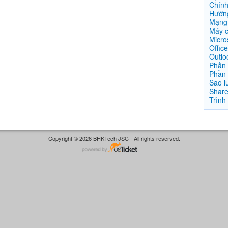
Chín
Hướng
Mạng 
Máy 
Micro
Offic
Outlo
Phần
Phần
Sao l
Share
Trình
Copyright © 2026 BHKTech JSC - All rights reserved.