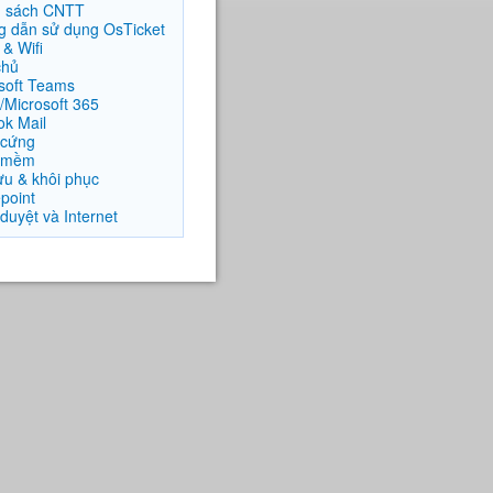
h sách CNTT
 dẫn sử dụng OsTicket
& Wifi
chủ
soft Teams
e/Microsoft 365
ok Mail
 cứng
 mềm
ưu & khôi phục
point
 duyệt và Internet