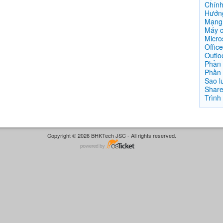
Chín
Hướng
Mạng 
Máy 
Micro
Offic
Outlo
Phần
Phần
Sao l
Share
Trình
Copyright © 2026 BHKTech JSC - All rights reserved.