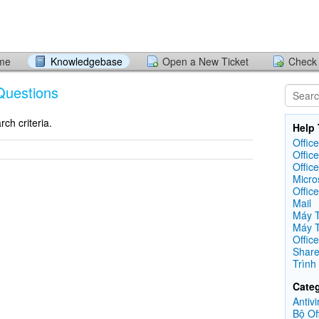
ome
Knowledgebase
Open a New Ticket
Check 
Questions
ch criteria.
Help 
Offic
Office
Office
Micro
Offic
Mail
Máy T
Máy 
Office
Share
Trình
Categ
Antivi
Bộ Of